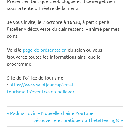
Présent en tant que Géobiologue et Bioénergéticien
sous la tente « Théâtre de la mer ».
Je vous invite, le 7 octobre à 16h30, à participer à
l’atelier « découverte du clair ressenti » animé par mes
soins.
Voici la
page de présentation
du salon ou vous
trouverez toutes les informations ainsi que le
programme.
Site de l’office de tourisme
:
https://www.saintjeancapferrat-
tourisme.fr/event/salon-believe/
Previous
Navigation
Padma Lovin – Nouvelle chaîne YouTube
Post:
Next
Découverte et pratique du ThetaHealing®
de
Post: