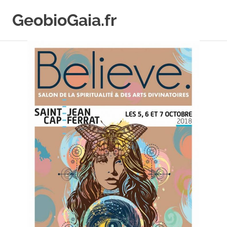
Skip
GeobioGaia.fr
to
content