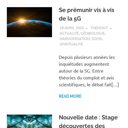
Se prémunir vis à vis
de la 5G
28 AVRIL 2020
THEMOUT
ACTUALITÉ
,
GÉOBIOLOGIE
,
HARMONISATION
,
SOINS
,
SPIRITUALITÉ
Depuis plusieurs années les
inquiétudes augmentent
autour de la 5G. Entre
théories du complot et avis
scientifiques, le débat fait[…]
READ MORE
Nouvelle date : Stage
découvertes des