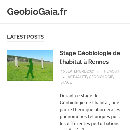
Skip
GeobioGaia.fr
to
content
LATEST POSTS
Stage Géobiologie de
l’habitat à Rennes
16 SEPTEMBRE 2021
THEMOUT
ACTUALITÉ
,
GÉOBIOLOGIE
,
STAGE
Durant ce stage de
Géobiologie de l’habitat, une
partie théorique abordera les
phénomènes telluriques puis
les différentes perturbations
que l’on[…]