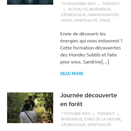
19 NOVEMBRE 2019
THEMOUT
ACTUALITÉ
,
BIOÉNERGIE
,
GÉOBIOLOGIE
,
HARMONISATION
,
SOINS
,
SPIRITUALITÉ
,
STAGE
Envie de découvrir les
énergies qui nous entourent ?
Cette formation découvertes
des Mondes Subtils et faite
pour vous. Sandrine[…]
READ MORE
Journée découverte
en forêt
7 OCTOBRE 2019
THEMOUT
BIOÉNERGIE
,
ETRES DE LA NATURE
,
GÉOBIOLOGIE
,
SPIRITUALITÉ