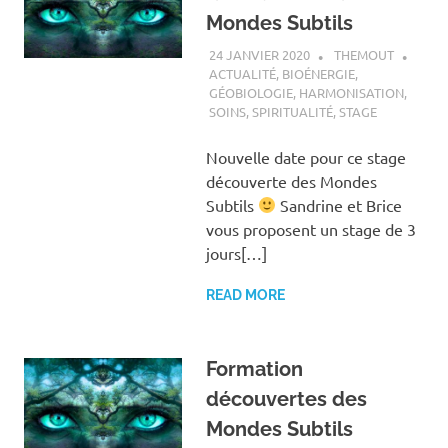
Mondes Subtils
24 JANVIER 2020
THEMOUT
ACTUALITÉ
,
BIOÉNERGIE
,
GÉOBIOLOGIE
,
HARMONISATION
,
SOINS
,
SPIRITUALITÉ
,
STAGE
Nouvelle date pour ce stage
découverte des Mondes
Subtils
Sandrine et Brice
vous proposent un stage de 3
jours[…]
READ MORE
Formation
découvertes des
Mondes Subtils