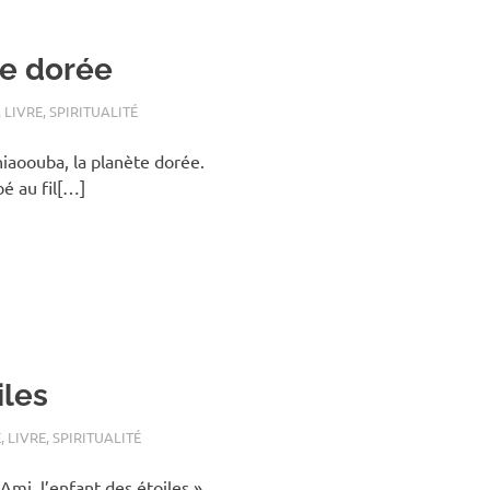
te dorée
,
LIVRE
,
SPIRITUALITÉ
hiaoouba, la planète dorée.
é au fil[…]
iles
É
,
LIVRE
,
SPIRITUALITÉ
Ami, l’enfant des étoiles ».