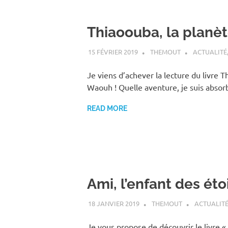
Thiaoouba, la planè
15 FÉVRIER 2019
THEMOUT
ACTUALITÉ
Je viens d’achever la lecture du livre T
Waouh ! Quelle aventure, je suis absorb
READ MORE
Ami, l’enfant des éto
18 JANVIER 2019
THEMOUT
ACTUALIT
Je vous propose de découvrir le livre « 