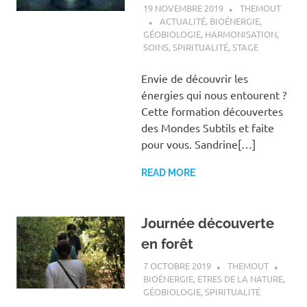
19 NOVEMBRE 2019
THEMOUT
ACTUALITÉ
,
BIOÉNERGIE
,
GÉOBIOLOGIE
,
HARMONISATION
,
SOINS
,
SPIRITUALITÉ
,
STAGE
Envie de découvrir les
énergies qui nous entourent ?
Cette formation découvertes
des Mondes Subtils et faite
pour vous. Sandrine[…]
READ MORE
Journée découverte
en forêt
7 OCTOBRE 2019
THEMOUT
BIOÉNERGIE
,
ETRES DE LA NATURE
,
GÉOBIOLOGIE
,
SPIRITUALITÉ