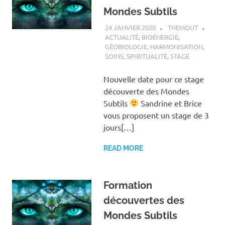
Mondes Subtils
24 JANVIER 2020
THEMOUT
ACTUALITÉ
,
BIOÉNERGIE
,
GÉOBIOLOGIE
,
HARMONISATION
,
SOINS
,
SPIRITUALITÉ
,
STAGE
Nouvelle date pour ce stage
découverte des Mondes
Subtils
Sandrine et Brice
vous proposent un stage de 3
jours[…]
READ MORE
Formation
découvertes des
Mondes Subtils