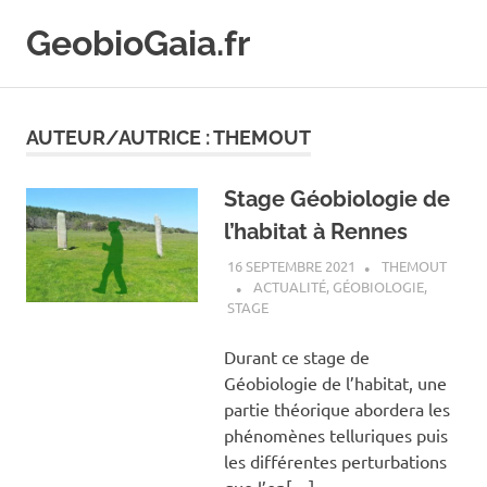
Skip
GeobioGaia.fr
to
content
AUTEUR/AUTRICE :
THEMOUT
Stage Géobiologie de
l’habitat à Rennes
16 SEPTEMBRE 2021
THEMOUT
ACTUALITÉ
,
GÉOBIOLOGIE
,
STAGE
Durant ce stage de
Géobiologie de l’habitat, une
partie théorique abordera les
phénomènes telluriques puis
les différentes perturbations
que l’on[…]