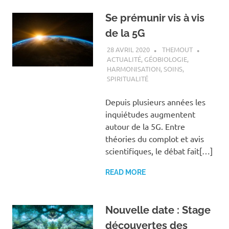
Se prémunir vis à vis
de la 5G
28 AVRIL 2020
THEMOUT
ACTUALITÉ
,
GÉOBIOLOGIE
,
HARMONISATION
,
SOINS
,
SPIRITUALITÉ
Depuis plusieurs années les
inquiétudes augmentent
autour de la 5G. Entre
théories du complot et avis
scientifiques, le débat fait[…]
READ MORE
Nouvelle date : Stage
découvertes des