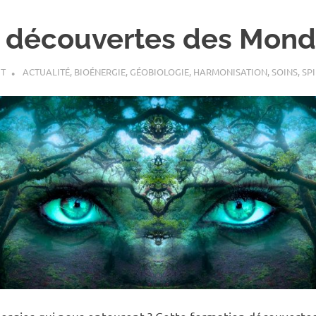
 découvertes des Mond
T
ACTUALITÉ
,
BIOÉNERGIE
,
GÉOBIOLOGIE
,
HARMONISATION
,
SOINS
,
SPI