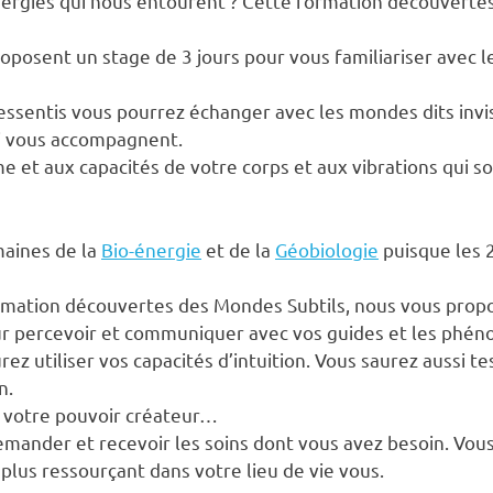
nergies qui nous entourent ? Cette formation découverte
oposent un stage de 3 jours pour vous familiariser avec l
ressentis vous pourrez échanger avec les mondes dits inv
ui vous accompagnent.
 et aux capacités de votre corps et aux vibrations qui son
aines de la
Bio-énergie
et de la
Géobiologie
puisque les 2
ormation découvertes des Mondes Subtils, nous vous prop
ur percevoir et communiquer avec vos guides et les phén
rez utiliser vos capacités d’intuition. Vous saurez aussi t
n.
z votre pouvoir créateur…
mander et recevoir les soins dont vous avez besoin. Vo
 plus ressourçant dans votre lieu de vie vous.