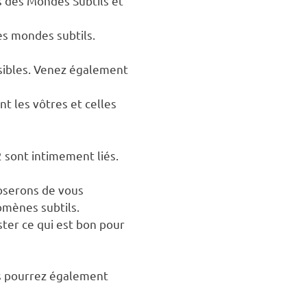
s des Mondes Subtils et
es mondes subtils.
isibles. Venez également
t les vôtres et celles
 sont intimement liés.
oserons de vous
omènes subtils.
ester ce qui est bon pour
us pourrez également