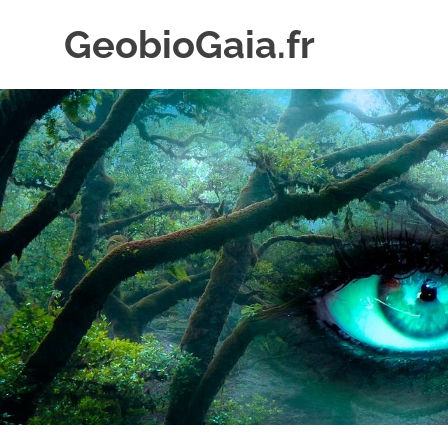
Skip
GeobioGaia.fr
to
content