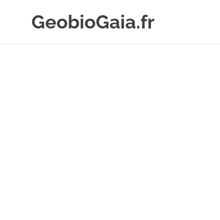
Skip
GeobioGaia.fr
to
content